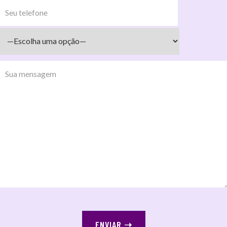
ENVIAR
➝