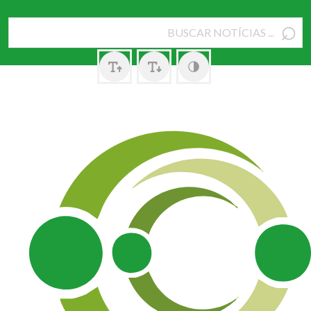
⌕
Pesquisar
por: