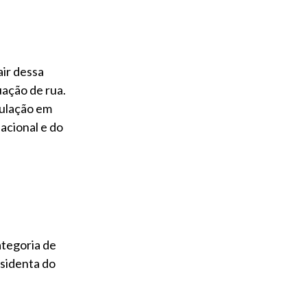
air dessa
uação de rua.
pulação em
acional e do
ategoria de
esidenta do