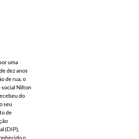
por uma
 de dez anos
o de rua, o
 social Nilton
recebeu do
o seu
o de
ação
al (DIP),
onhecido o