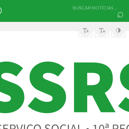
Pesquisar
⌕
por: