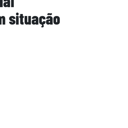
ial
m situação