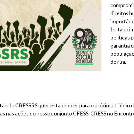
compromi
direitos h
importânc
fortaleci
políticas p
garantia d
população
de rua.
tão do CRESSRS quer estabelecer para o próximo triênio 
das nas ações do nosso conjunto CFESS-CRESS no Encontro