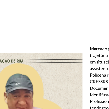
Marcado 
trajetória
em situaçã
assistente
Policena 
CRESSRS 
Document
Identific
Profission
tendo rec