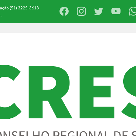
ização (51) 3225-3618
.