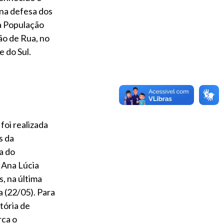
 na defesa dos
da População
ão de Rua, no
 do Sul.
foi realizada
s da
a do
Ana Lúcia
, na última
a (22/05). Para
etória de
rca o