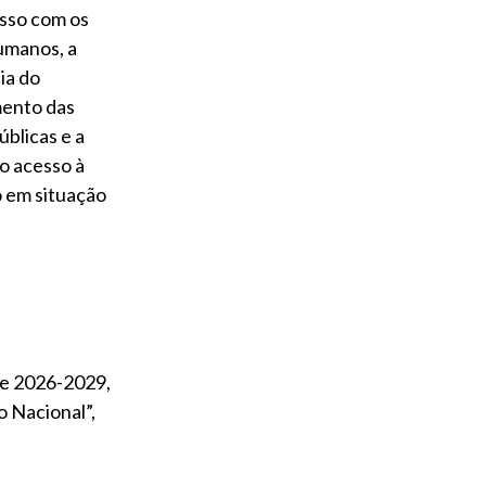
sso com os
umanos, a
ia do
mento das
úblicas e a
o acesso à
 em situação
de 2026-2029,
 Nacional”,