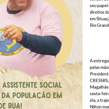
seu papel
direitos 
em Situaç
Rio Grande
A entrega 
pelas mão
President
CRESSRS, 
Magalhães
sexta-feir
ela, a traj
Nilton ma