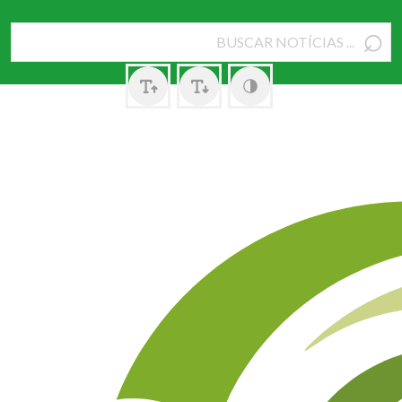
⌕
Pesquisar
por: