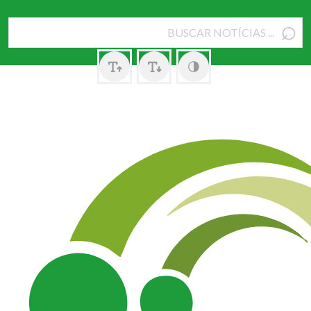
⌕
Pesquisar
por: